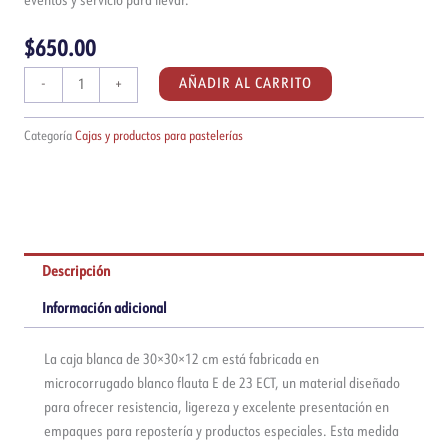
eventos y servicio para llevar.
$
650.00
Caja
AÑADIR AL CARRITO
-
+
blanca
de
Categoría
Cajas y productos para pastelerías
30x30x12cm
|
Paquete
de
50
piezas
Descripción
cantidad
Información adicional
La caja blanca de 30×30×12 cm está fabricada en
microcorrugado blanco flauta E de 23 ECT, un material diseñado
para ofrecer resistencia, ligereza y excelente presentación en
empaques para repostería y productos especiales. Esta medida