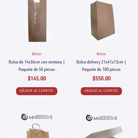
Bolsas
Bolsas
Bolsa de 14x36cm con ventana |
Bolsa delivery 21x41x13cm |
Paquete de 50 piezas
Paquete de 100 piezas
$
145.00
$
550.00
AÑADIR AL CARRITO
AÑADIR AL CARRITO
Rango
Este
de
producto
precios:
tiene
desde
múltiples