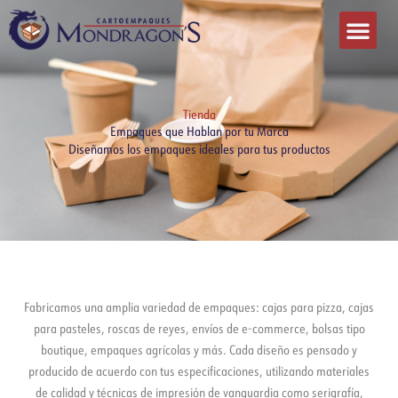
Ir
al
contenido
Tienda
Empaques que Hablan por tu Marca
Diseñamos los empaques ideales para tus productos
Fabricamos una amplia variedad de empaques: cajas para pizza, cajas
para pasteles, roscas de reyes, envíos de e-commerce, bolsas tipo
boutique, empaques agrícolas y más. Cada diseño es pensado y
producido de acuerdo con tus especificaciones, utilizando materiales
de calidad y técnicas de impresión de vanguardia como serigrafía,