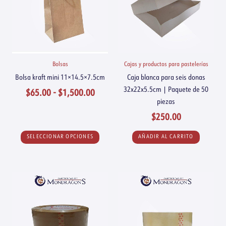
$65.00
variantes.
hasta
Las
$1,500.00
opciones
se
pueden
Bolsas
Cajas y productos para pastelerías
elegir
Bolsa kraft mini 11×14.5×7.5cm
Caja blanca para seis donas
en
32x22x5.5cm | Paquete de 50
$
65.00
-
$
1,500.00
la
piezas
página
$
250.00
de
producto
SELECCIONAR OPCIONES
AÑADIR AL CARRITO