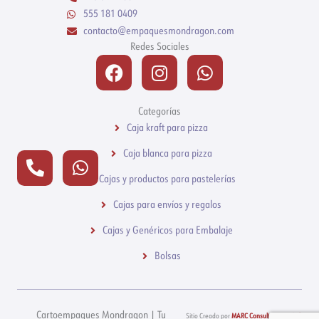
555 181 0409
contacto@empaquesmondragon.com
Redes Sociales
Facebook
Instagram
Whatsapp
Categorías
Caja kraft para pizza
Caja blanca para pizza
Phone-
Whatsapp
alt
Cajas y productos para pastelerías
Cajas para envíos y regalos
Cajas y Genéricos para Embalaje
Bolsas
Cartoempaques Mondragon | Tu
Sitio Creado por
MARC Consultores Web ®