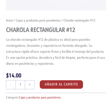
Inicio
/
Cajas y productos para pastelerías
/ Charola rectangular #12
CHAROLA RECTANGULAR #12
La charola rectangular #12 de plástico es ideal para pasteles
rectangulares, brownies y repostería en formato alargado. Su
estructura rígida ofrece soporte firme y facilita el manejo del producto.
Es una opción práctica, duradera y fácil de limpiar, perfecta para el uso
diario en pastelerías y reposterías.
$
14.00
Charola
AÑADIR AL CARRITO
-
+
rectangular
#12
Categoría
Cajas y productos para pastelerías
cantidad