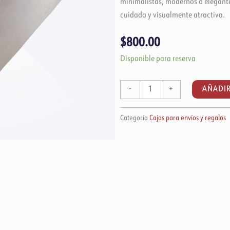
minimalistas, modernos o elegante
cuidada y visualmente atractiva.
$
800.00
Caja
Disponible para reserva
blanca
tipo
AÑADIR
-
+
GiftBox
25x25x10
Categoría
Cajas para envíos y regalos
cm
(ventana)
|
Paquete
de
50
piezas
cantidad