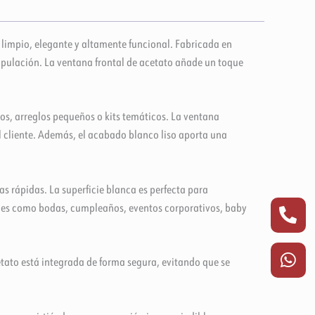
impio, elegante y altamente funcional. Fabricada en
ipulación. La ventana frontal de acetato añade un toque
os, arreglos pequeños o kits temáticos. La ventana
l cliente. Además, el acabado blanco liso aporta una
s rápidas. La superficie blanca es perfecta para
Pho
Wha
iales como bodas, cumpleaños, eventos corporativos, baby
alt
etato está integrada de forma segura, evitando que se