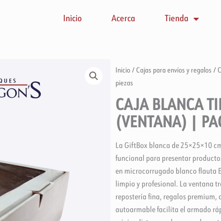
Inicio
Acerca
Tienda
Inicio
/
Cajas para envíos y regalos
/ C
piezas
CAJA BLANCA TI
(VENTANA) | PA
La GiftBox blanca de 25×25×10 cm
funcional para presentar producto
en microcorrugado blanco flauta E
limpio y profesional. La ventana t
repostería fina, regalos premium, 
autoarmable facilita el armado ráp