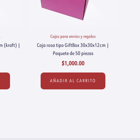
s
Cajas para envíos y regalos
 (kraft) |
Caja rosa tipo GiftBox 30x30x12cm |
Paquete de 50 piezas
$
1,000.00
O
AÑADIR AL CARRITO