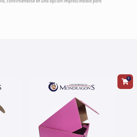
iva, convirtiéndose en una opción imprescindible para
0
Carrit