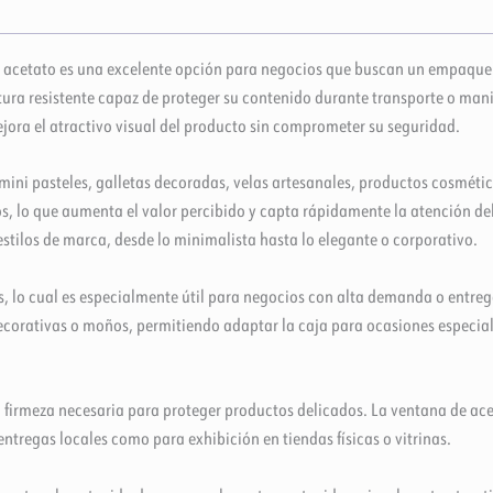
 acetato es una excelente opción para negocios que buscan un empaque l
tura resistente capaz de proteger su contenido durante transporte o man
 mejora el atractivo visual del producto sin comprometer su seguridad.
mini pasteles, galletas decoradas, velas artesanales, productos cosmétic
os, lo que aumenta el valor percibido y capta rápidamente la atención de
stilos de marca, desde lo minimalista hasta lo elegante o corporativo.
, lo cual es especialmente útil para negocios con alta demanda o entrega
s decorativas o moños, permitiendo adaptar la caja para ocasiones espec
la firmeza necesaria para proteger productos delicados. La ventana de ac
entregas locales como para exhibición en tiendas físicas o vitrinas.