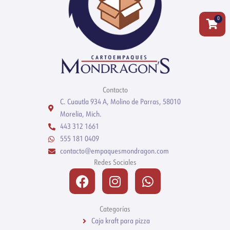
0
Carrit
Contacto
C. Cuautla 934 A, Molino de Parras, 58010
Morelia, Mich.
443 312 1661
555 181 0409
contacto@empaquesmondragon.com
Redes Sociales
Facebook
Instagram
Whatsapp
Categorías
Caja kraft para pizza