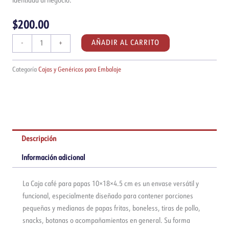
identidad al negocio.
$
200.00
Caja
AÑADIR AL CARRITO
-
+
kraft
para
Categoría
Cajas y Genéricos para Embalaje
papas
10x18x4.5cm
|
Paquete
de
50
Descripción
piezas
Información adicional
cantidad
La Caja café para papas 10×18×4.5 cm es un envase versátil y
funcional, especialmente diseñado para contener porciones
pequeñas y medianas de papas fritas, boneless, tiras de pollo,
snacks, botanas o acompañamientos en general. Su forma