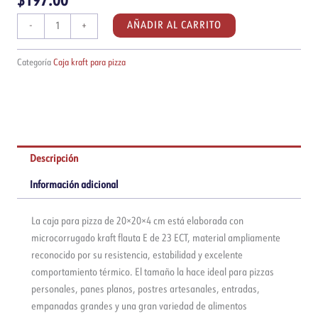
$
197.00
Caja
AÑADIR AL CARRITO
-
+
kraft
para
Categoría
Caja kraft para pizza
pizza
20x20x4cm
|
Paquete
de
50
Descripción
piezas
Información adicional
cantidad
La caja para pizza de 20×20×4 cm está elaborada con
microcorrugado kraft flauta E de 23 ECT, material ampliamente
reconocido por su resistencia, estabilidad y excelente
comportamiento térmico. El tamaño la hace ideal para pizzas
personales, panes planos, postres artesanales, entradas,
empanadas grandes y una gran variedad de alimentos