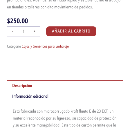
promocionales. Además, su armado rápido y estable facilita el trabajo
en tiendas o talleres con alto movimiento de pedidos.
$
250.00
Caja
AÑADIR AL CARRITO
-
+
kraft
de
Categoría
Cajas y Genéricos para Embalaje
10x10x10cm
|
Paquete
de
50
piezas
Descripción
cantidad
Información adicional
Está fabricada con microcorrugado kraft flauta E de 23 ECT, un
material reconocido por su ligereza, su capacidad de protección
y su excelente manejabilidad. Este tipo de cartón permite que la