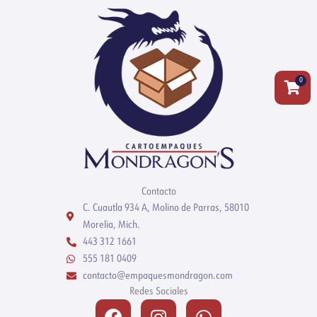
0
Carrit
Contacto
C. Cuautla 934 A, Molino de Parras, 58010
Morelia, Mich.
443 312 1661
555 181 0409
contacto@empaquesmondragon.com
Redes Sociales
Facebook
Instagram
Whatsapp