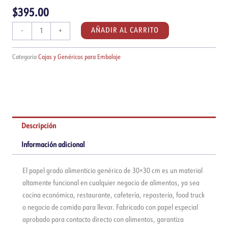
$
395.00
Papel
AÑADIR AL CARRITO
-
+
grado
alimenticio
Categoría
Cajas y Genéricos para Embalaje
genérico
30x30cm
|
Paquete
de
1000
Descripción
piezas
Información adicional
cantidad
El papel grado alimenticio genérico de 30×30 cm es un material
altamente funcional en cualquier negocio de alimentos, ya sea
cocina económica, restaurante, cafetería, repostería, food truck
o negocio de comida para llevar. Fabricado con papel especial
aprobado para contacto directo con alimentos, garantiza