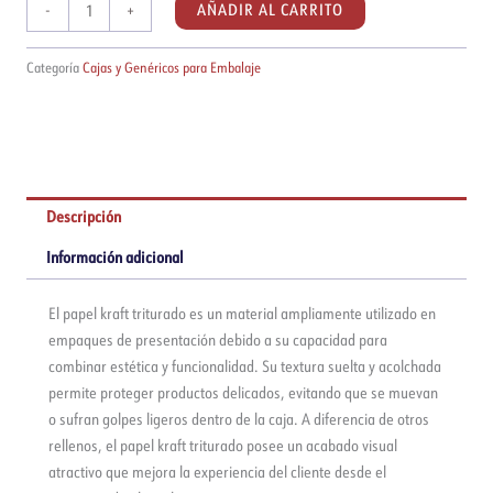
Papel
AÑADIR AL CARRITO
-
+
kraft
triturado
Categoría
Cajas y Genéricos para Embalaje
|
por
kilo
cantidad
Descripción
Información adicional
El papel kraft triturado es un material ampliamente utilizado en
empaques de presentación debido a su capacidad para
combinar estética y funcionalidad. Su textura suelta y acolchada
permite proteger productos delicados, evitando que se muevan
o sufran golpes ligeros dentro de la caja. A diferencia de otros
rellenos, el papel kraft triturado posee un acabado visual
atractivo que mejora la experiencia del cliente desde el